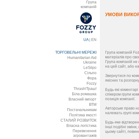
Група
компаній
УМОВИ ВИКОР
UA
|
EN
ТОРГОВЕЛЬНІ МЕРЕЖІ
Група компаній Foz
матеріалів про сво
Humanitarian Aid
Група компаній не 
Ukraine
на цей сайт, або н
LeSilpo
Сільпо
Звернутися по коме
Фора
якісних та розгорн
Fozzy
Thrash!Траш!
Будь-які коментарі
Біла ромашка
спікером групи ком
позиція компанії.
Власний імпорт
ВТМ
Авторське право на
Постачальникам
належать групі ком
Політика якості
СТАЛИЙ РОЗВИТОК
Будь-яке відтворен
Власна логістика
інші подібні зміни,
Перевезення
цьому сайті, повин
агровантажів