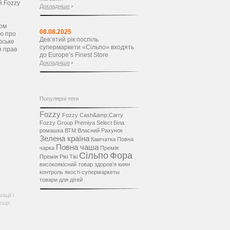
й Fozzy
Докладніше
ном
08.08.2025
єю про
Дев’ятий рік поспіль
рське
супермаркети «Сільпо» входять
и прав
до Europe’s Finest Store
Докладніше
Популярні теги
Fozzy
Fozzy Cash&amp;Carry
Fozzy Group
Premiya Select
Біла
ромашка
ВТМ
Власний Рахунок
Зелена країна
Камчатка
Повна
Повна чаша
чарка
Премія
Сільпо
Фора
Премія Рікі Тікі
високоякісний товар
здоров’я
киян
контроль якості
супермаркеты
товари для дітей
ації і
oup.