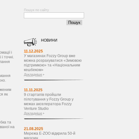
Пошук по сайту
НОВИНИ
11.12.2025
мації і
У магазинах Fozzy Group вже
і точні.
можна розрахуватися «Зимовою
илання
підтримкою» та «Національним
кешбеком»
Докладніше
имання
сно.
важеним
11.11.2025
ся як
9 стартапів пройшли
пілотування у Fozzy Group у
межах акселератора Fozzy
Venture Studio
Докладніше
обка та
ованої на
21.08.2025
Мережа E-ZOO відкрила 50-й
магазин