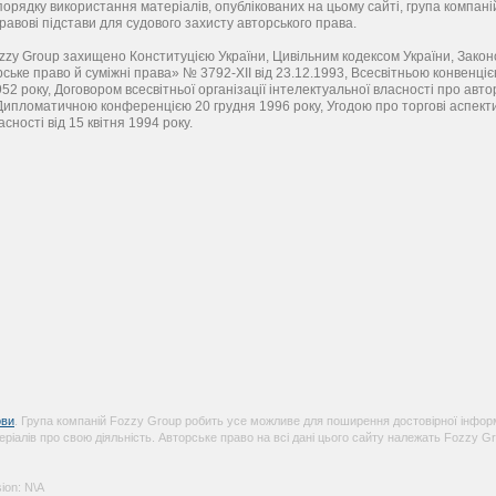
орядку використання матеріалів, опублікованих на цьому сайті, група компані
равові підстави для судового захисту авторського права.
ozzy Group захищено Конституцією України, Цивільним кодексом України, Зако
ське право й суміжні права» № 3792-XІІ від 23.12.1993, Всесвітньою конвенці
52 року, Договором всесвітньої організації інтелектуальної власності про авто
Дипломатичною конференцією 20 грудня 1996 року, Угодою про торгові аспект
сності від 15 квітня 1994 року.
ви
. Група компаній Fozzy Group робить усе можливе для поширення достовірної інформ
еріалів про свою діяльність. Авторське право на всі дані цього сайту належать Fozzy Gr
ion: N\A