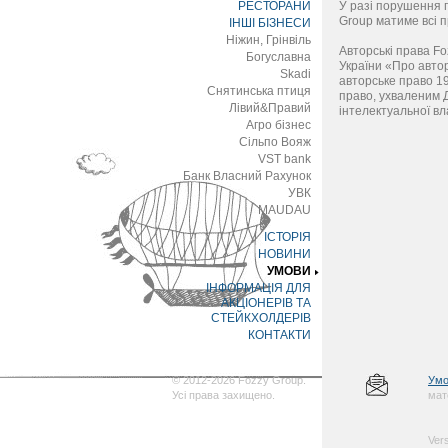
РЕСТОРАНИ
У разі порушення п
Group матиме всі п
ІНШІ БІЗНЕСИ
Ніжин, Грінвіль
Авторські права F
Богуславна
України «Про автор
Skadi
авторське право 19
Снятинська птиця
право, ухваленим 
Лівий&Правий
інтелектуальної вла
Агро бізнес
Сільпо Вояж
VST bank
Банк Власний Рахунок
УВК
MAUDAU
ІСТОРІЯ
НОВИНИ
УМОВИ
ІНФОРМАЦІЯ ДЛЯ
АКЦІОНЕРІВ ТА
СТЕЙКХОЛДЕРІВ
КОНТАКТИ
© 2012-2026 Fozzy Group.
Умо
Усі права захищено.
мат
Vers