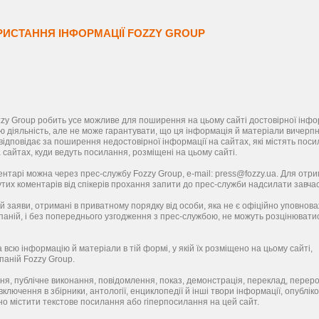
ИСТАННЯ ІНФОРМАЦІЇ FOZZY GROUP
zy Group робить усе можливе для поширення на цьому сайті достовірної інфор
ю діяльність, але не може гарантувати, що ця інформація й матеріали вичерпні 
відповідає за поширення недостовірної інформації на сайтах, які містять пос
а сайтах, куди ведуть посилання, розміщені на цьому сайті.
нтарі можна через прес-службу Fozzy Group, e-mail: press@fozzy.ua. Для отр
утих коментарів від спікерів прохання запити до прес-служби надсилати завча
 й заяви, отримані в приватному порядку від особи, яка не є офіційно уповно
паній, і без попереднього узгодження з прес-службою, не можуть розцінювати
 всю інформацію й матеріали в тій формі, у якій їх розміщено на цьому сайті,
паній Fozzy Group.
ня, публічне виконання, повідомлення, показ, демонстрація, переклад, перер
 включення в збірники, антології, енциклопедії й інші твори інформації, опублік
но містити текстове посилання або гіперпосилання на цей сайт.