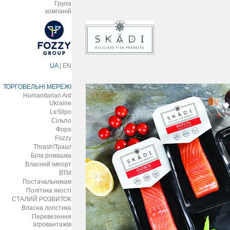
Група
компаній
UA
|
EN
ТОРГОВЕЛЬНІ МЕРЕЖІ
Humanitarian Aid
Ukraine
LeSilpo
Сільпо
Фора
Fozzy
Thrash!Траш!
Біла ромашка
Власний імпорт
ВТМ
Постачальникам
Політика якості
СТАЛИЙ РОЗВИТОК
Власна логістика
Перевезення
агровантажів