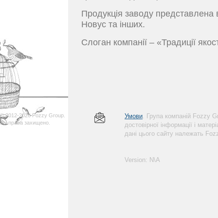
Продукція заводу представлена в
Новус та інших.
Слоган компанії – «Традиції якост
© 2012-2026 Fozzy Group.
Умови
. Група компаній Fozzy 
Усі права захищено.
достовірної інформації і матер
дані цього сайту належать Foz
Version: N\A