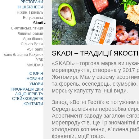
РЕСТОРАНИ
ІНШІ БІЗНЕСИ
Ніжин, Грінвіль
Богуславна
Skadi
Снятинська птиця
Лівий&Правий
Агро бізнес
Сільпо Вояж
VST bank
SKADI – ТРАДИЦІЇ ЯКОСТ
Банк Власний Рахунок
УВК
«SKADI» –торгова марка вишукан
MAUDAU
морепродуктів, створена у 2017 ро
ІСТОРІЯ
Житомирі. Має у своєму асортим
НОВИНИ
та форель, оселедець, скумбрію, к
УМОВИ
ІНФОРМАЦІЯ ДЛЯ
морську капусту та інші види.
АКЦІОНЕРІВ ТА
СТЕЙКХОЛДЕРІВ
Завод «Вогні Гестії» є потужним
КОНТАКТИ
Середньомісячна переробка сиров
Асортимент заводу загалом сяга
морепродуктів. Це і різноманітні 
холодного копчення, в`ялена риб
креветки, мідії тощо.