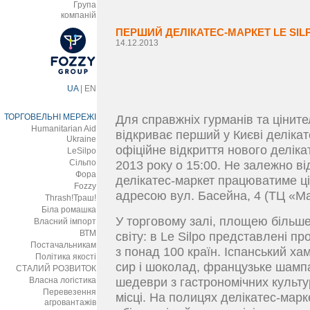
Група
компаній
ПЕРШИЙ ДЕЛІКАТЕС-МАРКЕТ LE SIL
14.12.2013
UA
|
EN
ТОРГОВЕЛЬНІ МЕРЕЖІ
Для справжніх гурманів та ціните
Humanitarian Aid
відкриває перший у Києві делікат
Ukraine
офіційне відкриття нового деліка
LeSilpo
Сільпо
2013 року о 15:00. Не залежно ві
Фора
делікатес-маркет працюватиме ціл
Fozzy
адресою вул. Басейна, 4 (ТЦ «М
Thrash!Траш!
Біла ромашка
У торговому залі, площею більше 1
Власний імпорт
ВТМ
світу: в Le Silpo представлені п
Постачальникам
з понад 100 країн. Іспанський ха
Політика якості
сир і шоколад, французьке шампан
СТАЛИЙ РОЗВИТОК
Власна логістика
шедеври з гастрономічних культур
Перевезення
місці. На полицях делікатес-марк
агровантажів