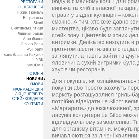
обіду в сімейному колі, і для ром
РЕСТОРАНИ
ІНШІ БІЗНЕСИ
випічка та хліб з власної пекарні,
Ніжин, Грінвіль
страви у відділі кулінарії – кож
Богуславна
смачне. А тим, хто вже давно зви
Skadi
мистецтва, цікаво буде заглянути
Снятинська птиця
Лівий&Правий
стейк-зону. Цінителів м'ясних де
Агро бізнес
витримки. Делікатес виходить в р
Сільпо Вояж
протягом шести тижнів в спеціаль
VST bank
Банк Власний Рахунок
заглянути, а навіть зайти і відчу
УВК
яловичина сухий витримки була 
MAUDAU
хаусів чи ресторанів.
ІСТОРІЯ
НОВИНИ
Для покупців, які ознайомляться 
УМОВИ
покупки або просто захочуть пере
ІНФОРМАЦІЯ ДЛЯ
маркету розташувалися гриль-бар
АКЦІОНЕРІВ ТА
СТЕЙКХОЛДЕРІВ
потрібно відвідати Le Silpo: вели
КОНТАКТИ
«Маргарити» до ексклюзивної, з
ласунів кондитери Le Silpo можу
індивідуальному замовленню. Ті, 
для організму вітаміни, можуть 
вичавлюються за лічені хвилини