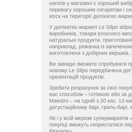
напоїв у магазині є хороший вибі
перевагу хорошим сигаретам і си
кіоск на території делікатес-марке
У делікатес-маркеті Le Silpo зібра
виробників, товари власного імпо
натуральні продукти, приготован
наприклад, ряжанка із запеченою
виготовлена з добірних вершків, г
Ви завжди зможете спробувати про
новому Le Silpo передбачена де
презентацій продуктів.
Зробити розрахунок за свої поку
вас способом – готівкою або за д
Maestro – на одній з 20 кас: 13 ка
дегустаційному барі, гриль-барі, 
Як і у всій мережі супермаркетів 
покупці зможуть скористатися п
Рахунок».