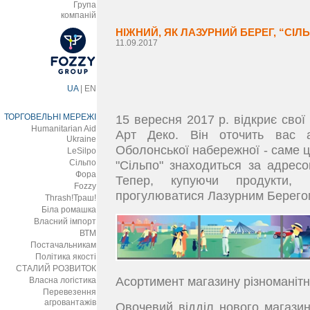
Група
компаній
НІЖНИЙ, ЯК ЛАЗУРНИЙ БЕРЕГ, “СІ
11.09.2017
UA
|
EN
ТОРГОВЕЛЬНІ МЕРЕЖІ
15 вересня 2017 р. відкриє свої 
Humanitarian Aid
Арт Деко. Він оточить вас 
Ukraine
Оболонської набережної - саме ц
LeSilpo
Сільпо
"Сільпо" знаходиться за адресо
Фора
Тепер, купуючи продукти, 
Fozzy
прогулюватися Лазурним Берего
Thrash!Траш!
Біла ромашка
Власний імпорт
ВТМ
Постачальникам
Політика якості
СТАЛИЙ РОЗВИТОК
Асортимент магазину різноманітн
Власна логістика
Перевезення
агровантажів
Овочевий відділ нового магази