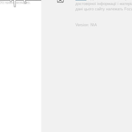
Усі права захищено.
достовірної інформації і матер
дані цього сайту належать Foz
Version: N\A