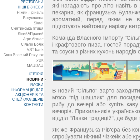
РЕСТОРАНИ
які нагадають про літо навіть в
ІНШІ БІЗНЕСИ
пекарня, як французька Буланжер
Ніжин, Грінвіль
Богуславна
ароматний, перед яким не вс
Skadi
підготують найтоншу нарізку вит
Снятинська птиця
Лівий&Правий
Команда Власного Імпорту "Сільп
Агро бізнес
і крафтового пива. Гостей порад
Сільпо Вояж
VST bank
та соуси з різних кухонь народів с
Банк Власний Рахунок
УВК
MAUDAU
ІСТОРІЯ
НОВИНИ
УМОВИ
В новий "Сільпо" варто заходити
ІНФОРМАЦІЯ ДЛЯ
АКЦІОНЕРІВ ТА
м'ясо "під шашлик" для посиден
СТЕЙКХОЛДЕРІВ
рибу до вечері або купіть кав
КОНТАКТИ
вечорів. Прихильників українсько
відділ "Лавки традицій", де буд
Як же Французька Рів'єра без ко
спробувати ніжний чізкейк або кр