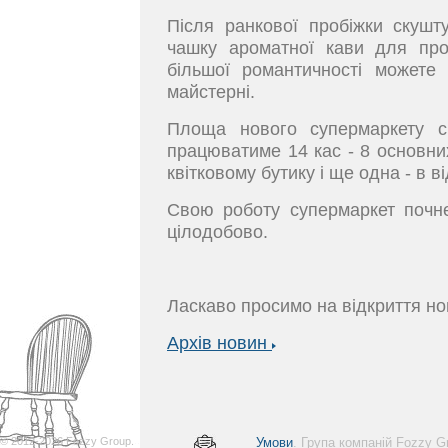
Після ранкової пробіжки скушту
чашку ароматної кави для про
більшої романтичності можете 
майстерні.
Площа нового супермаркету с
працюватиме 14 кас - 8 основних
квітковому бутику і ще одна - в ві
Свою роботу супермаркет почн
цілодобово.
Ласкаво просимо на відкриття нов
Архів новин
© 2012-2026 Fozzy Group.
Умови
. Група компаній Fozzy 