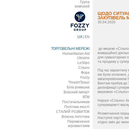
Група
компаній
ЩОДО СИТУАЦ
ЗАКУПІВЕЛЬ 
30.04.2020
UA
|
EN
ТОРГОВЕЛЬНІ МЕРЕЖІ
до мережі «Сільпо
комерційної діяльн
Humanitarian Aid
для гуманітарних п
Ukraine
та продажу у супер
LeSilpo
Сільпо
Під час карантину
Фора
які були оплачені,
Fozzy
авіаперевізником S
Thrash!Траш!
Вантаж прибув до У
Біла ромашка
дезінфекції суперм
мережею «Сільпо»
Власний імпорт
ВТМ
Наразі «Сільпо» бе
Постачальникам
супермаркеті маск
Політика якості
СТАЛИЙ РОЗВИТОК
Розмитнення першог
Власна логістика
Наступні партії, як
Перевезення
згідно змін до чин
агровантажів