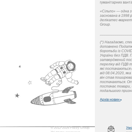
гуманітарних ванта
«Сільпо» — одна з
заснована в 1998 р
делікатес-маркети
Group.
_______________
(*) Нагадаємо, спе
доповнено Податк
боротьби із COVI
України без ПДВ. П
затверджений пост
переліку від ПДВ 
які постачаються 
від 08.04.2020, як
він став поширюва
постачаються. Отж
постачає товари, 
подальшого призна
Архів новин
© 2012-2026 Fozzy Group.
Умо