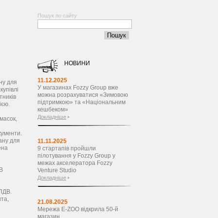
Пошук по сайту
НОВИНИ
11.12.2025
ну для
У магазинах Fozzy Group вже
купівлі
можна розрахуватися «Зимовою
тників
підтримкою» та «Національним
ією.
кешбеком»
Докладніше
масок,
кументи.
ану для
11.11.2025
ена
9 стартапів пройшли
пілотування у Fozzy Group у
межах акселератора Fozzy
В
Venture Studio
Докладніше
 ПДВ.
ита,
21.08.2025
Мережа E-ZOO відкрила 50-й
магазин