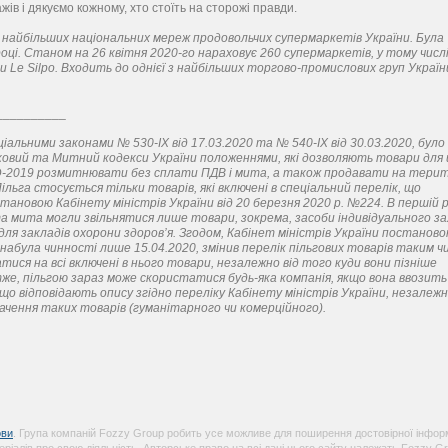
жів і дякуємо кожному, хто стоїть на сторожі правди.
 найбільших національних мереж продовольчих супермаркетів України. Була
оці. Станом на 26 квітня 2020-го нараховує 260 супермаркетів, у тому числі
 Le Silpo. Входить до однієї з найбільших торгово-промислових груп Україн
__________
ціальними законами № 530-IX від 17.03.2020 та № 540-IX від 30.03.2020, було
овий та Митний кодекси України положеннями, які дозволяють товари для 
D-2019 розмитнювати без сплати ПДВ і мита, а також продавати на терит
ільга стосується тільки товарів, які включені в спеціальний перелік, що
ановою Кабінету міністрів України від 20 березня 2020 р. №224. В першій р
та мита могли звільнятися лише товари, зокрема, засоби індивідуального за
для закладів охорони здоров’я. Згодом, Кабінет міністрів України постанов
а набула чинності лише 15.04.2020, змінив перелік пільгових товарів таким ч
тися на всі включені в нього товари, незалежно від того куди вони пізніше
е, пільгою зараз може скористатися будь-яка компанія, якщо вона ввозить
що відповідають опису згідно переліку Кабінету міністрів України, незалежн
чення таких товарів (гуманітарного чи комерційного).
ви
. Група компаній Fozzy Group робить усе можливе для поширення достовірної інформ