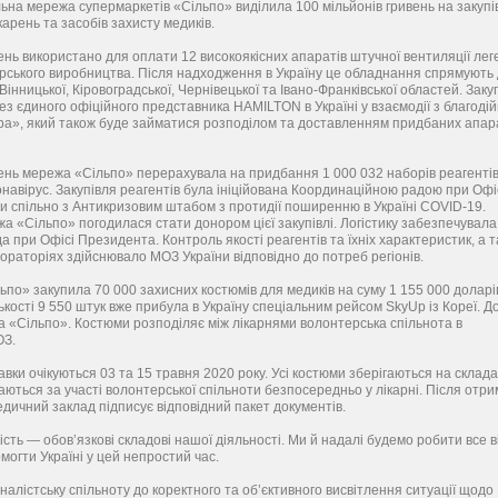
льна мережа супермаркетів «Сільпо» виділила 100 мільйонів гривень на закуп
арень та засобів захисту медиків.
ень використано для оплати 12 високоякісних апаратів штучної вентиляції лег
ького виробництва. Після надходження в Україну це обладнання спрямують
 Вінницької, Кіровоградської, Чернівецької та Івано-Франківської областей. Заку
з єдиного офіційного представника HAMILTON в Україні у взаємодії з благоді
а», який також буде займатися розподілом та доставленням придбаних апар
вень мережа «Сільпо» перерахувала на придбання 1 000 032 наборів реагенті
навірус. Закупівля реагентів була ініційована Координаційною радою при Офі
и спільно з Антикризовим штабом з протидії поширенню в Україні СOVID-19.
 «Сільпо» погодилася стати донором цієї закупівлі. Логістику забезпечувала
 при Офісі Президента. Контроль якості реагентів та їхніх характеристик, а 
ораторіях здійснювало МОЗ України відповідно до потреб регіонів.
по» закупила 70 000 захисних костюмів для медиків на суму 1 155 000 доларі
ькості 9 550 штук вже прибула в Україну спеціальним рейсом SkyUp із Кореї. Д
 «Сільпо». Костюми розподіляє між лікарнями волонтерська спільнота в
ОЗ.
авки очікуються 03 та 15 травня 2020 року. Усі костюми зберігаються на склад
ються за участі волонтерської спільноти безпосередньо у лікарні. Після отр
дичний заклад підписує відповідний пакет документів.
ість — обов’язкові складові нашої діяльності. Ми й надалі будемо робити все в
огти Україні у цей непростий час.
алістську спільноту до коректного та об’єктивного висвітлення ситуації щодо