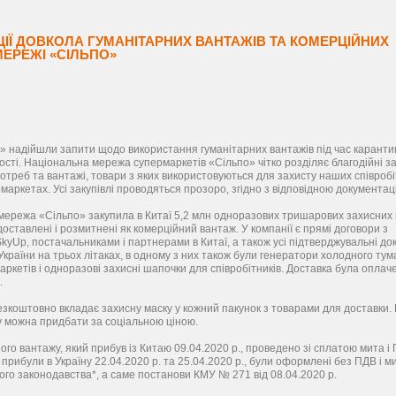
ІЇ ДОВКОЛА ГУМАНІТАРНИХ ВАНТАЖІВ ТА КОМЕРЦІЙНИХ
МЕРЕЖІ «СІЛЬПО»
» надійшли запити щодо використання гуманітарних вантажів під час каранти
ості. Національна мережа супермаркетів «Сільпо» чітко розділяє благодійні за
отреб та вантажі, товари з яких використовуються для захисту наших співробі
маркетах. Усі закупівлі проводяться прозоро, згідно з відповідною документац
 мережа «Сільпо» закупила в Китаї 5,2 млн одноразових тришарових захисних 
 доставлені і розмитнені як комерційний вантаж. У компанії є прямі договори з
kyUp, постачальниками і партнерами в Китаї, а також усі підтверджувальні до
країни на трьох літаках, в одному з них також були генератори холодного тум
аркетів і одноразові захисні шапочки для співробітників. Доставка була оплач
.
зкоштовно вкладає захисну маску у кожний пакунок з товарами для доставки. 
у можна придбати за соціальною ціною.
о вантажу, який прибув із Китаю 09.04.2020 р., проведено зі сплатою мита і
і прибули в Україну 22.04.2020 р. та 25.04.2020 р., були оформлені без ПДВ і м
ного законодавства*, а саме постанови КМУ № 271 від 08.04.2020 р.