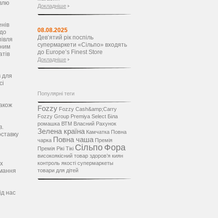
івлю
Докладніше
енів
08.08.2025
 до
Дев’ятий рік поспіль
півля
супермаркети «Сільпо» входять
йним
до Europe’s Finest Store
атів
Докладніше
в для
сі
Популярні теги
також
Fozzy
Fozzy Cash&amp;Carry
Fozzy Group
Premiya Select
Біла
ромашка
ВТМ
Власний Рахунок
в.
Зелена країна
Камчатка
Повна
оставку
Повна чаша
чарка
Премія
Сільпо
Фора
Премія Рікі Тікі
високоякісний товар
здоров’я
киян
ах
контроль якості
супермаркеты
имання
товари для дітей
ід нас