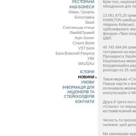
РЕСТОРАНИ
Крім того, націона
обладнання для лік
ІНШІ БІЗНЕСИ
Ніжин, Грінвіль
13 061 875,20 грив
Богуславна
HAMILTON швейцарс
Skadi
лікарень Київської,
Снятинська птиця
здійснювалася чере
Лівий&Правий
фондом «Твоя опор
Агро бізнес
ШВЛ.
Сільпо Вояж
46 745 494,84 гри
VST bank
тестування на коро
Банк Власний Рахунок
Президента Україн
УВК
Національна мережа
MAUDAU
Координаційна рада
розподіл по 26 лаб
ІСТОРІЯ
НОВИНИ
Також мережа «Сіль
УМОВИ
Перша партія у кіл
ІНФОРМАЦІЯ ДЛЯ
оплачувала мережа
АКЦІОНЕРІВ ТА
консультаціях із М
СТЕЙКХОЛДЕРІВ
КОНТАКТИ
Друга й третя пост
«Сільпо» та переда
костюмів кожний ме
Чесність та прозор
залежне, щоб допом
Ми закликаємо журн