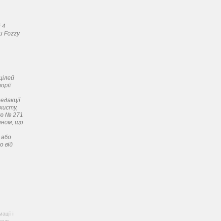
 4
и Fozzy
цілей
орії
едакції
хисту,
ою № 271
ином, що
 або
о від
ації і