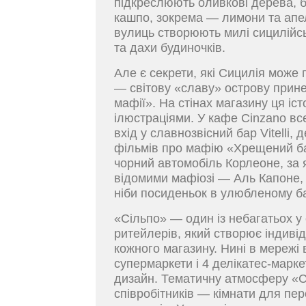
підкреслюють оливкові дерева, б
кашпо, зокрема — лимони та апе
вулиць створюють милі сицилійсь
та дахи будиночків.
Але є секрети, які Сицилія може 
— світову «славу» острову прине
мафії». На стінах магазину ця іс
ілюстраціями. У кафе Cinzano в
вхід у славнозвісний бар Vitelli,
фільмів про мафію «Хрещений бат
чорний автомобіль Корлеоне, за 
відомими мафіозі — Аль Капоне, 
ніби посиденьок в улюбленому барі
«Cільпо» — один із небагатьох у
ритейлерів, який створює індив
кожного магазину. Нині в мережі
супермаркети і 4 делікатес-марке
дизайн. Тематичну атмосферу «Сі
співробітників — кімнати для пе