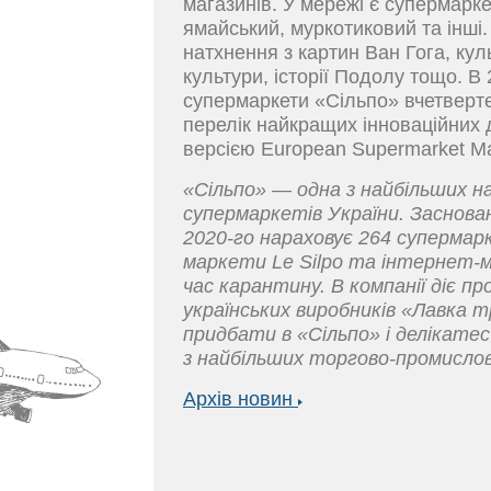
магазинів. У мережі є супермарке
ямайський, муркотиковий та інші
натхнення з картин Ван Гога, куль
культури, історії Подолу тощо. В
супермаркети «Cільпо» вчетверте
перелік найкращих інноваційних 
версією European Supermarket M
«Сільпо» — одна з найбільших н
супермаркетів України. Заснова
2020-го нараховує 264 супермарк
маркети Le Silpo та інтернет-ма
час карантину. В компанії діє 
українських виробників «Лавка т
придбати в «Сільпо» і делікатес
з найбільших торгово-промислов
Архів новин