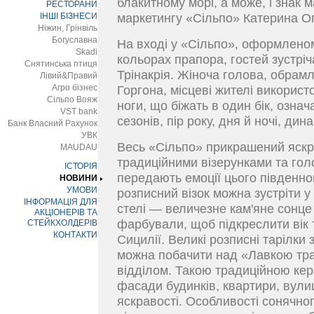
блакитному морі, а може, і знак 
РЕСТОРАНИ
ІНШІ БІЗНЕСИ
маркетингу «Сільпо» Катерина О
Ніжин, Грінвіль
Богуславна
На вході у «Сільпо», оформлено
Skadi
кольорах прапора, гостей зустрі
Снятинська птиця
Трінакрія. Жіноча голова, обрам
Лівий&Правий
Агро бізнес
Горгона, місцеві жителі використо
Сільпо Вояж
ноги, що біжать в один бік, озна
VST bank
сезонів, пір року, дня й ночі, дин
Банк Власний Рахунок
УВК
Весь «Сільпо» прикрашений яскр
MAUDAU
традиційними візерунками та гол
ІСТОРІЯ
передають емоції цього південно
НОВИНИ
УМОВИ
розписний візок можна зустріти у
ІНФОРМАЦІЯ ДЛЯ
стелі — величезне кам'яне сонце
АКЦІОНЕРІВ ТА
фарбували, щоб підкреслити вік т
СТЕЙКХОЛДЕРІВ
КОНТАКТИ
Сицилії. Великі розписні тарілк
можна побачити над «Лавкою тра
відділом. Такою традиційною ке
фасади будинків, квартири, вулиц
яскравості. Особливості сонячно