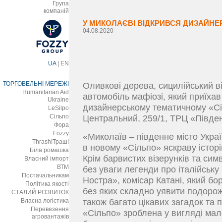
Група
компаній
У МИКОЛАЄВІ ВІДКРИВСЯ ДИЗАЙНЕР
04.08.2020
UA
|
EN
ТОРГОВЕЛЬНІ МЕРЕЖІ
Оливкові дерева, сицилійський ві
Humanitarian Aid
автомобіль мафіозі, який приїхав 
Ukraine
дизайнерському тематичному «Сі
LeSilpo
Сільпо
Центральний, 259/1, ТРЦ «Півде
Фора
Fozzy
«Миколаїв – південне місто Украї
Thrash!Траш!
в новому «Сільпо» яскраву історі
Біла ромашка
Крім барвистих візерунків та сим
Власний імпорт
ВТМ
без уваги легенди про італійськ
Постачальникам
Ностра», комісар Катані, який бо
Політика якості
без яких складно уявити подорож 
СТАЛИЙ РОЗВИТОК
Власна логістика
також багато цікавих загадок та 
Перевезення
«Сільпо» зроблена у вигляді мал
агровантажів