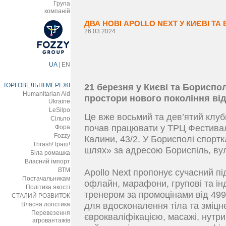
Група
компаній
ДВА НОВІ APOLLO NEXT У КИЄВІ ТА
26.03.2024
UA
|
EN
ТОРГОВЕЛЬНІ МЕРЕЖІ
21 березня у Києві та Бориспо
Humanitarian Aid
простори нового покоління ві
Ukraine
LeSilpo
Це вже восьмий та дев’ятий клуби 
Сільпо
почав працювати у ТРЦ Фестива
Фора
Fozzy
Калини, 43/2. У Борисполі спорт
Thrash!Траш!
шлях» за адресою Бориспіль, вул
Біла ромашка
Власний імпорт
ВТМ
Apollo Next пропонує сучасний пі
Постачальникам
офлайн, марафони, групові та ін
Політика якості
тренером за промоцінами від 499 
СТАЛИЙ РОЗВИТОК
Власна логістика
для вдосконалення тіла та зміцн
Перевезення
єврокваліфікацією, масажі, нутри
агровантажів