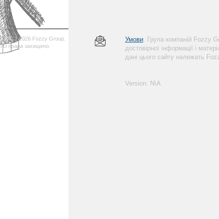
© 2012-2026 Fozzy Group.
Умови
. Група компаній Fozzy 
Усі права захищено.
достовірної інформації і матер
дані цього сайту належать Foz
Version: N\A