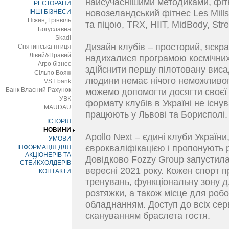
найсучаснішими методиками, фітн
РЕСТОРАНИ
ІНШІ БІЗНЕСИ
новозеландський фітнес Les Mill
Ніжин, Грінвіль
та піцою, TRX, HIIT, MidBody, Stre
Богуславна
Skadi
Дизайн клубів – просторий, яскр
Снятинська птиця
Лівий&Правий
надихалися програмою космічних
Агро бізнес
здійснити першу пілотовану виса
Сільпо Вояж
людини немає нічого неможливого
VST bank
Банк Власний Рахунок
можемо допомогти досягти своєї с
УВК
формату клубів в Україні не існув
MAUDAU
працюють у Львові та Борисполі.
ІСТОРІЯ
НОВИНИ
Apollo Next – єдині клуби України
УМОВИ
єврокваліфікацією і пропонують 
ІНФОРМАЦІЯ ДЛЯ
АКЦІОНЕРІВ ТА
Довідково Fozzy Group запустил
СТЕЙКХОЛДЕРІВ
вересні 2021 року. Кожен спорт п
КОНТАКТИ
тренувань, функціональну зону дл
розтяжки, а також місце для роб
обладнанням. Доступ до всіх серв
скануванням браслета гостя.