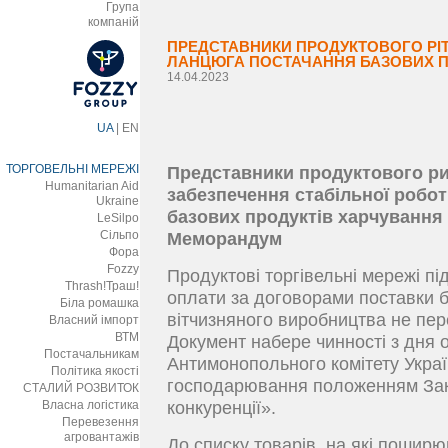
Група
компаній
ПРЕДСТАВНИКИ ПРОДУКТОВОГО РІТ
ЛАНЦЮГА ПОСТАЧАННЯ БАЗОВИХ П
14.04.2023
UA
|
EN
ТОРГОВЕЛЬНІ МЕРЕЖІ
Представники продуктового ри
Humanitarian Aid
забезпечення стабільної робот
Ukraine
базових продуктів харчування
LeSilpo
Сільпо
Меморандум
Фора
Fozzy
Продуктові торгівельні мережі п
Thrash!Траш!
оплати за договорами поставки б
Біла ромашка
вітчизняного виробництва не пе
Власний імпорт
ВТМ
Документ набере чинності з дня 
Постачальникам
Антимонопольного комітету Україн
Політика якості
господарювання положенням Зако
СТАЛИЙ РОЗВИТОК
Власна логістика
конкуренції».
Перевезення
агровантажів
До списку товарів, на які пошир