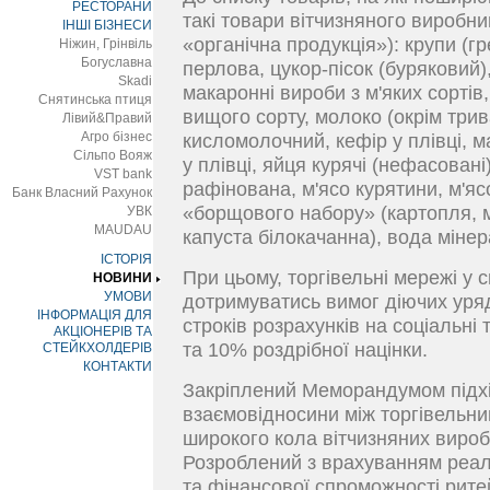
РЕСТОРАНИ
такі товари вітчизняного виробни
ІНШІ БІЗНЕСИ
«органічна продукція»): крупи (г
Ніжин, Грінвіль
Богуславна
перлова, цукор-пісок (буряковий)
Skadi
макаронні вироби з м'яких сорті
Снятинська птиця
вищого сорту, молоко (окрім трив
Лівий&Правий
Агро бізнес
кисломолочний, кефір у плівці, 
Сільпо Вояж
у плівці, яйця курячі (нефасовані
VST bank
рафінована, м'ясо курятини, м'яс
Банк Власний Рахунок
«борщового набору» (картопля, м
УВК
MAUDAU
капуста білокачанна), вода міне
ІСТОРІЯ
При цьому, торгівельні мережі у 
НОВИНИ
УМОВИ
дотримуватись вимог діючих ур
ІНФОРМАЦІЯ ДЛЯ
строків розрахунків на соціальні
АКЦІОНЕРІВ ТА
та 10% роздрібної націнки.
СТЕЙКХОЛДЕРІВ
КОНТАКТИ
Закріплений Меморандумом підх
взаємовідносини між торгівельн
широкого кола вітчизняних вироб
Розроблений з врахуванням реал
та фінансової спроможності рите