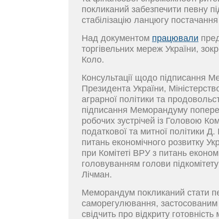
покликаний забезпечити певну пі
стабілізацію ланцюгу постачання
Над документом
працювали
пред
торгівельних мереж України, зокр
Коло.
Консультації щодо підписання М
Президента України, Міністерство
аграрної політики та продовольст
підписання Меморандуму попере
робочих зустрічей із Головою Ком
податкової та митної політики Д
питань економічного розвитку Ук
при Комітеті ВРУ з питань економ
головуванням голови підкомітету 
Лічман.
Меморандум покликаний стати п
саморегулювання, застосованим у 
свідчить про відкриту готовність