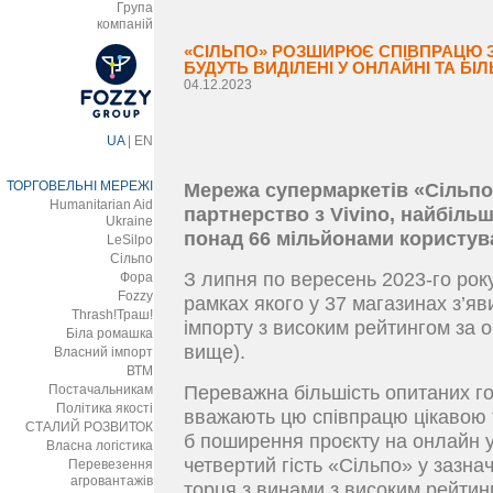
Група
компаній
«СІЛЬПО» РОЗШИРЮЄ СПІВПРАЦЮ З
БУДУТЬ ВИДІЛЕНІ У ОНЛАЙНІ ТА БІ
04.12.2023
UA
|
EN
ТОРГОВЕЛЬНІ МЕРЕЖІ
Мережа супермаркетів «Сільп
Humanitarian Aid
партнерство з Vivino, найбіль
Ukraine
понад 66 мільйонами користува
LeSilpo
Сільпо
З липня по вересень 2023-го року
Фора
Fozzy
рамках якого у 37 магазинах з’я
Thrash!Траш!
імпорту з високим рейтингом за оц
Біла ромашка
вище).
Власний імпорт
ВТМ
Постачальникам
Переважна більшість опитаних г
Політика якості
вважають цю співпрацю цікавою т
СТАЛИЙ РОЗВИТОК
б поширення проєкту на онлайн у
Власна логістика
четвертий гість «Сільпо» у зазна
Перевезення
агровантажів
торця з винами з високим рейтинг