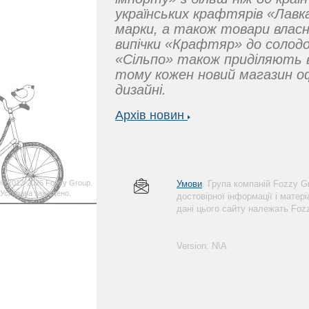
українських крафтярів «Лавка
марки, а також товари власн
випічки «Крафтяр» до солодо
«Сільпо» також приділяють 
тому кожен новий магазин о
дизайні.
Архів новин
© 2012-2026 Fozzy Group.
Умови
. Група компаній Fozzy 
Усі права захищено.
достовірної інформації і матер
дані цього сайту належать Foz
Version: N\A