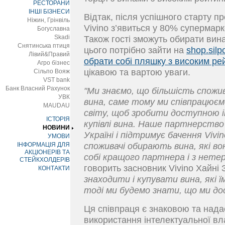
РЕСТОРАНИ
ІНШІ БІЗНЕСИ
Відтак, після успішного старту пр
Ніжин, Грінвіль
Vivino з’явиться у 80% супермарк
Богуславна
Skadi
Також гості зможуть обирати вина
Снятинська птиця
цього потрібно зайти на
shop.silp
Лівий&Правий
обрати собі пляшку з високим ре
Агро бізнес
цікавою та вартою уваги.
Сільпо Вояж
VST bank
Банк Власний Рахунок
"Ми знаємо, що більшість спожи
УВК
вина, саме тому ми співпрацюєм
MAUDAU
світу, щоб зробити доступною 
ІСТОРІЯ
купівлі вина. Наше партнерство 
НОВИНИ
Україні і підтримує бачення Viv
УМОВИ
ІНФОРМАЦІЯ ДЛЯ
споживачі обирають вина, які в
АКЦІОНЕРІВ ТА
собі кращого партнера і з нете
СТЕЙКХОЛДЕРІВ
говорить засновник Vivino Хайні 
КОНТАКТИ
знаходити і купувати вина, які ї
тоді ми будемо знати, що ми дос
Ця співпраця є знаковою та над
використання інтелектуальної вл