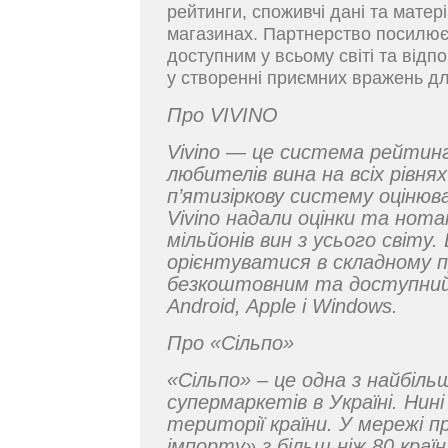
рейтинги, споживчі дані та матер
магазинах. Партнерство посилює
доступним у всьому світі та відпо
у створенні приємних вражень дл
Про VIVINO
Vivino — це система рейтинг
любителів вина на всіх рівня
п’ятизіркову систему оцінюв
Vivino надали оцінки та нот
мільйонів вин з усього світу
орієнтуватися в складному пр
безкоштовним та доступний
Android, Apple і Windows.
Про «Сільпо»
«Сільпо» – це одна з найбіл
супермаркетів в Україні. Нин
території країни. У мережі 
імпорту» з більш ніж 80 країн