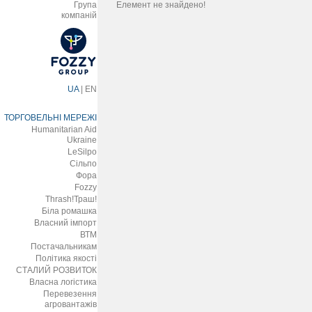
Група
Елемент не знайдено!
компаній
UA
|
EN
ТОРГОВЕЛЬНІ МЕРЕЖІ
Humanitarian Aid
Ukraine
LeSilpo
Сільпо
Фора
Fozzy
Thrash!Траш!
Біла ромашка
Власний імпорт
ВТМ
Постачальникам
Політика якості
СТАЛИЙ РОЗВИТОК
Власна логістика
Перевезення
агровантажів