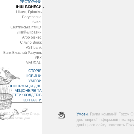
РЕСТОРАНИ
ІНШІ БІЗНЕСИ
Ніжин, Грінвіль
Богуславна
Skadi
Снятинська птиця
Лівий&Правий
Агро бізнес
Сільпо Вояж
VST bank
Банк Власний Рахунок
УВК
MAUDAU
ІСТОРІЯ
НОВИНИ
УМОВИ
ІНФОРМАЦІЯ ДЛЯ
АКЦІОНЕРІВ ТА
СТЕЙКХОЛДЕРІВ
КОНТАКТИ
© 2012-2026 Fozzy Group.
Умови
. Група компаній Fozzy 
Усі права захищено.
достовірної інформації і матер
дані цього сайту належать Foz