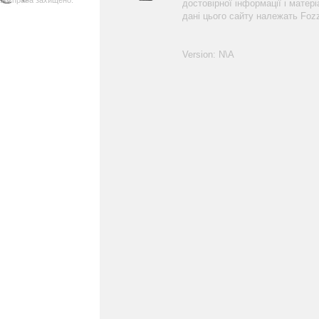
Усі права захищено.
достовірної інформації і матер
дані цього сайту належать Foz
Version: N\A