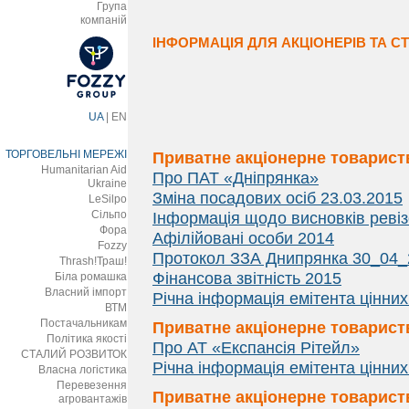
Група
компаній
ІНФОРМАЦІЯ ДЛЯ АКЦІОНЕРІВ ТА СТ
UA
|
EN
ТОРГОВЕЛЬНІ МЕРЕЖІ
Приватне акціонерне товарист
Humanitarian Aid
Про ПАТ «Дніпрянка»
Ukraine
Зміна посадових осіб 23.03.2015
LeSilpo
Сільпо
Інформація щодо висновків ревіз
Фора
Афілійовані особи 2014
Fozzy
Протокол ЗЗА Днипрянка 30_04_
Thrash!Траш!
Фінансова звітність 2015
Біла ромашка
Власний імпорт
Річна інформація емітента цінних
ВТМ
Постачальникам
Приватне акціонерне товарист
Політика якості
Про АТ «Експансія Рітейл»
СТАЛИЙ РОЗВИТОК
Річна інформація емітента цінних
Власна логістика
Перевезення
Приватне акціонерне товарист
агровантажів