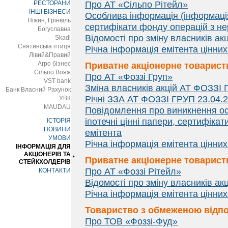
РЕСТОРАНИ
Про АТ «Сільпо Рітейл»
ІНШІ БІЗНЕСИ
Особлива інформація (інформація 
Ніжин, Грінвіль
сертифікати фонду операцій з не
Богуславна
Відомості про зміну власників акц
Skadi
Снятинська птиця
Річна інформація емітента цінних
Лівий&Правий
Агро бізнес
Приватне акціонерне товарист
Сільпо Вояж
Про АТ «Фоззі Груп»
VST bank
Зміна власників акцій АТ ФОЗЗІ
Банк Власний Рахунок
Річні ЗЗА АТ ФОЗЗІ ГРУП 23.04.
УВК
MAUDAU
Повідомлення про виникнення осо
іпотечні цінні папери, сертифіка
ІСТОРІЯ
НОВИНИ
емітента
УМОВИ
Річна інформація емітента цінних
ІНФОРМАЦІЯ ДЛЯ
АКЦІОНЕРІВ ТА
Приватне акціонерне товариств
СТЕЙКХОЛДЕРІВ
Про АТ «Фоззі Рітейл»
КОНТАКТИ
Відомості про зміну власників акц
Річна інформація емітента цінних
Товариство з обмеженою відпо
Про ТОВ «Фоззі-Фуд»