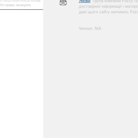
© 2012-2026 Fozzy Group.
Умови
. Група компаній Fozzy 
Усі права захищено.
достовірної інформації і матер
дані цього сайту належать Foz
Version: N\A