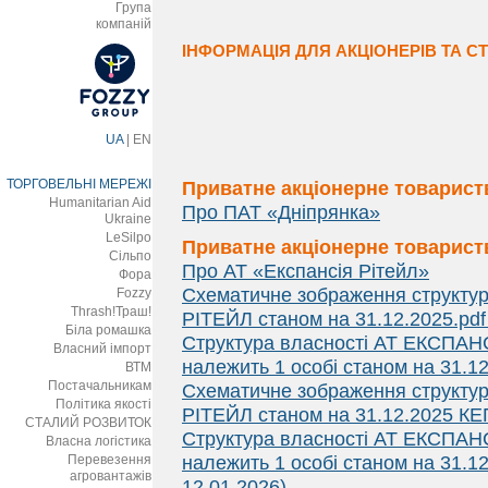
Група
компаній
ІНФОРМАЦІЯ ДЛЯ АКЦІОНЕРІВ ТА СТ
UA
|
EN
ТОРГОВЕЛЬНІ МЕРЕЖІ
Приватне акціонерне товарист
Humanitarian Aid
Про ПАТ «Дніпрянка»
Ukraine
LeSilpo
Приватне акціонерне товарист
Сільпо
Про АТ «Експансія Рітейл»
Фора
Схематичне зображення структу
Fozzy
Thrash!Траш!
РІТЕЙЛ станом на 31.12.2025.pdf
Біла ромашка
Структура власності АТ ЕКСПАНС
Власний імпорт
належить 1 особі станом на 31.12
ВТМ
Постачальникам
Схематичне зображення структу
Політика якості
РІТЕЙЛ станом на 31.12.2025 КЕП
СТАЛИЙ РОЗВИТОК
Структура власності АТ ЕКСПАНС
Власна логістика
Перевезення
належить 1 особі станом на 31.1
агровантажів
12.01.2026)