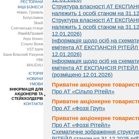
РЕСТОРАНИ
Структура власності АТ ЕКСПАНС
ІНШІ БІЗНЕСИ
Ніжин, Грінвіль
належить 1 особі станом на 31.12
Богуславна
Структура власності АТ ЕКСПАНС
Skadi
належить 1 особі станом на 31.1
Снятинська птиця
12.01.2026)
Лівий&Правий
Агро бізнес
Інформація щодо осіб на схемати
Сільпо Вояж
емітента АТ ЕКСПАНСІЯ РІТЕЙЛ с
VST bank
12.01.2026)
Банк Власний Рахунок
УВК
Інформація щодо осіб на схемати
MAUDAU
емітента АТ ЕКСПАНСІЯ РІТЕЙЛ с
ІСТОРІЯ
(розміщено 12.01.2026)
НОВИНИ
Приватне акціонерне товарист
УМОВИ
ІНФОРМАЦІЯ ДЛЯ
Про АТ «Сільпо Рітейл»
АКЦІОНЕРІВ ТА
СТЕЙКХОЛДЕРІВ
Приватне акціонерне товарист
КОНТАКТИ
Про АТ «Фоззі Груп»
Приватне акціонерне товариств
Про АТ «Фоззі Рітейл»
Схематичне зображення структур
РІТЕЙЛ станом на 31.12.2025.pdf