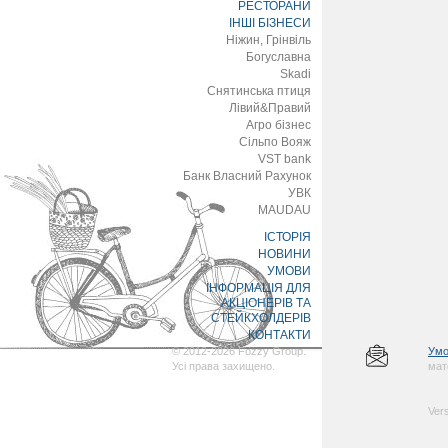
РЕСТОРАНИ
ІНШІ БІЗНЕСИ
Ніжин, Грінвіль
Богуславна
Skadi
Снятинська птиця
Лівий&Правий
Агро бізнес
Сільпо Вояж
VST bank
Банк Власний Рахунок
УВК
MAUDAU
ІСТОРІЯ
НОВИНИ
УМОВИ
ІНФОРМАЦІЯ ДЛЯ
АКЦІОНЕРІВ ТА
СТЕЙКХОЛДЕРІВ
КОНТАКТИ
© 2012-2026 Fozzy Group.
Умо
Усі права захищено.
мат
Vers