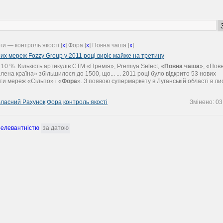
ги — контроль якості [
x
] Фора [
x
] Повна чаша [
x
]
их мереж Fozzy Group у 2011 році виріс майже на третину
а 10 %. Кількість артикулів СТМ «Премія», Premіya Select, «
Повна чаша
», «Пов
елена країна» збільшилося до 1500, що... ... 2011 році було відкрито 53 нових
ти мереж «Сільпо» і «
Фора
». З появою супермаркету в Луганській області в ли
ласний Рахунок
Фора
контроль якості
Змінено:
03
релевантністю
за датою