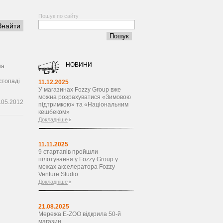
Пошук по сайту
НОВИНИ
на
стопаді
11.12.2025
У магазинах Fozzy Group вже
можна розрахуватися «Зимовою
.05.2012
підтримкою» та «Національним
кешбеком»
Докладніше
11.11.2025
9 стартапів пройшли
пілотування у Fozzy Group у
межах акселератора Fozzy
Venture Studio
Докладніше
21.08.2025
Мережа E-ZOO відкрила 50-й
магазин