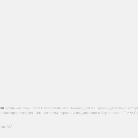
ви
. Група компаній Fozzy Group робить усе можливе для поширення достовірної інформ
еріалів про свою діяльність. Авторське право на всі дані цього сайту належать Fozzy Gr
ion: N\A