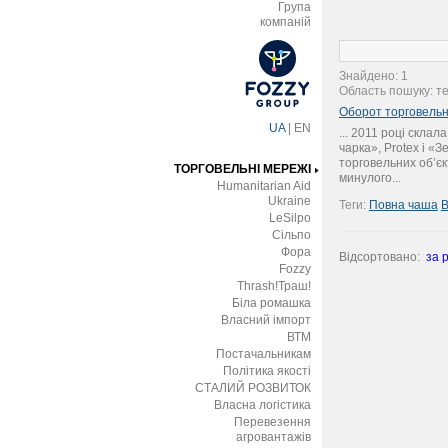
Група
компаній
Знайдено: 1
Область пошуку: те
Оборот торговельн
UA
|
EN
... 2011 році склал
чарка», Protex і «З
торговельних об’єк
ТОРГОВЕЛЬНІ МЕРЕЖІ
минулого...
Humanitarian Aid
Ukraine
Теги:
Повна чаша
В
LeSilpo
Сільпо
Фора
Відсортовано:
за 
Fozzy
Thrash!Траш!
Біла ромашка
Власний імпорт
ВТМ
Постачальникам
Політика якості
СТАЛИЙ РОЗВИТОК
Власна логістика
Перевезення
агровантажів