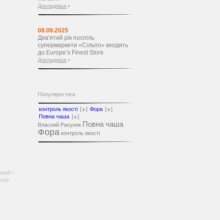
Докладніше
08.08.2025
Дев’ятий рік поспіль
супермаркети «Сільпо» входять
до Europe’s Finest Store
Докладніше
Популярні теги
контроль якості
[
]
Фора
[
]
x
x
Повна чаша
[
]
x
Повна чаша
Власний Рахунок
Фора
контроль якості
ації і
oup.